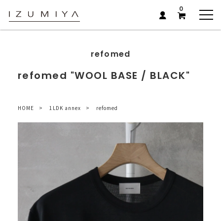
0
refomed
refomed "WOOL BASE / BLACK"
HOME
1LDK annex
refomed