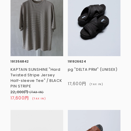
191356842
191926624
KAPTAIN SUNSHINE "Hard
pg "DELTA PRM" (UNISEX)
Twisted Stripe Jersey
Half-sleeve Tee" / BLACK
17,600円
(TAX IN)
PIN STRIPE
22,000円
(TAX IN)
17,600円
(TAX IN)