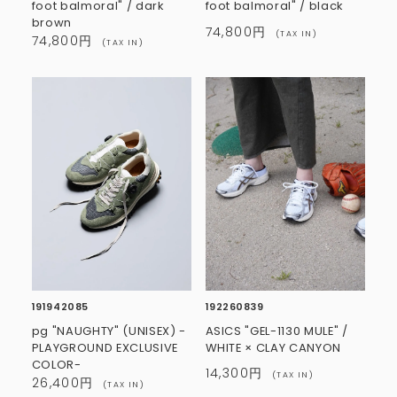
foot balmoral" / dark
foot balmoral" / black
brown
74,800円
(TAX IN)
74,800円
(TAX IN)
191942085
192260839
pg "NAUGHTY" (UNISEX) -
ASICS "GEL-1130 MULE" /
PLAYGROUND EXCLUSIVE
WHITE × CLAY CANYON
COLOR-
14,300円
(TAX IN)
26,400円
(TAX IN)