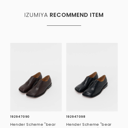
IZUMIYA
RECOMMEND ITEM
192947090
192947098
Hender Scheme "bear
Hender Scheme "bear