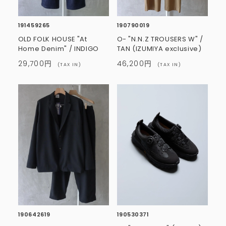
191459265
190790019
OLD FOLK HOUSE "At
O- "N.N.Z TROUSERS W" /
Home Denim" / INDIGO
TAN (IZUMIYA exclusive)
29,700円
46,200円
(TAX IN)
(TAX IN)
190642619
190530371