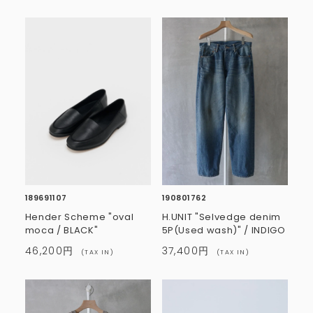
189691107
190801762
Hender Scheme "oval
H.UNIT "Selvedge denim
moca / BLACK"
5P(Used wash)" / INDIGO
46,200円
37,400円
(TAX IN)
(TAX IN)