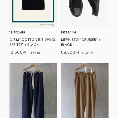
191532419
191534114
O.E.M "COTTON RIB WOOL
MEPHISTO "CRUISER" /
S/S TEE" / BLACK
BLACK
16,500円
58,300円
(TAX IN)
(TAX IN)