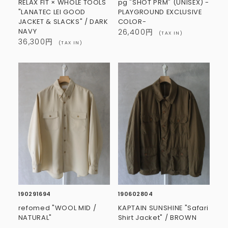
RELAX FIT × WHOLE TOOLS
pg "SHOT PRM" (UNISEX) -
"LANATEC LEI GOOD
PLAYGROUND EXCLUSIVE
JACKET & SLACKS" / DARK
COLOR-
NAVY
26,400円
(TAX IN)
36,300円
(TAX IN)
190291694
190602804
refomed "WOOL MID /
KAPTAIN SUNSHINE "Safari
NATURAL"
Shirt Jacket" / BROWN