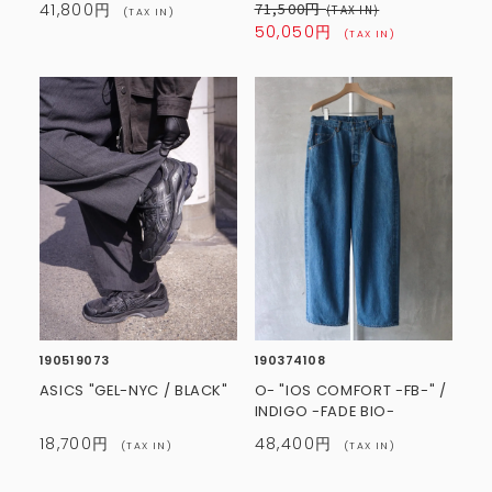
71,500円
41,800円
(TAX IN)
(TAX IN)
50,050円
(TAX IN)
190519073
190374108
ASICS "GEL-NYC / BLACK"
O- "IOS COMFORT -FB-" /
INDIGO -FADE BIO-
18,700円
48,400円
(TAX IN)
(TAX IN)