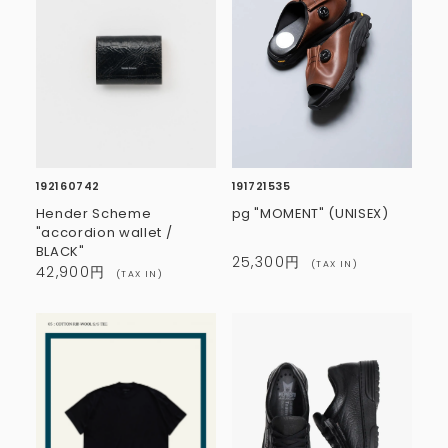
192160742
191721535
Hender Scheme
pg "MOMENT" (UNISEX)
"accordion wallet /
BLACK"
25,300円
(TAX IN)
42,900円
(TAX IN)