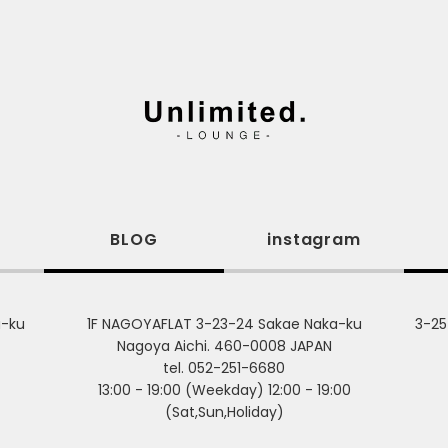
m
BLOG
instagram
a-ku
1F NAGOYAFLAT 3-23-24 Sakae Naka-ku
3-25
Nagoya Aichi. 460-0008 JAPAN
tel. 052-251-6680
13:00 - 19:00 (Weekday) 12:00 - 19:00
(Sat,Sun,Holiday)