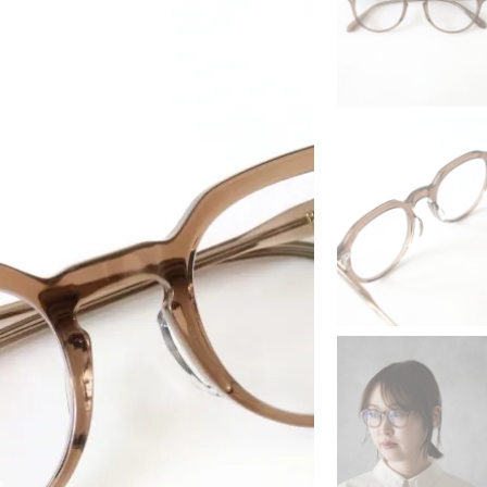
ness
KANEMASA PHIL.
RROW
MASTER & Co.
e Tailor
OLD FOLK HOUSE
EENY
refomed
UNIVERSAL PRODUCTS
entine
XOLO
E ITEMS (S/S)
SALE ITEMS (A/W)
HIVE SALE