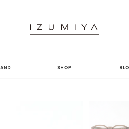
RAND
SHOP
BL
 annex (WOMENS)
openend.
iu.c
and wander
PER
Blanc YM
 ROBERT JUDSON
ENCOMING
nder Scheme
HEREU