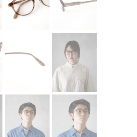
KAYLE
MY___
Olga Basha
ROA
UNUSED
YOKE