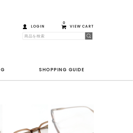
0
LOGIN
VIEW CART
OG
SHOPPING
GUIDE
PLAYGROUND
ANOTHER ASPECT
COMESANDGOES
extreme cashmere
HERILL