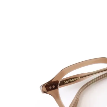
INNAT
is-
Mantas Ezcaray
MA
NIKI
Nin
Paso
PH
ROTOL
rus
VAGUE WATCH CO.
Val
YOUTH OF THE WATER
SAL
openend.
ARCHIVE ITEMS
ARC
PLAYGROUND
pg