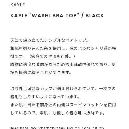
KAYLE
KAYLE "WASHI BRA TOP" / BLACK
天竺で編み立てたシンプルなベアトップ。
和紙を撚り込んだ糸を使用し、麻のようなシャリ感が特
徴です。（家庭での洗濯も可能。）
繊維に適度な隙間があるため吸水速乾性優れており、夏
場も快適に着ることができます。
取り外し可能なカップが備え付けられていて、一枚での
着用もしやすいようになっています。
また肌に当たる前身頃の内側はスーピマコットンを使用
しているので、素肌にも優しく着心地は抜群です。
和紙 51%,POLYESTER 38%,NYLON 10% / 別布: