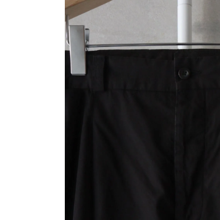
HERILL
IN
KAYLE
Ma
MY___
NIK
Olga Basha
Pa
ROA
RO
UNUSED
VA
YOKE
YO
openend.
ARCHIVE ITEMS
ARC
PLAYGROUND
pg