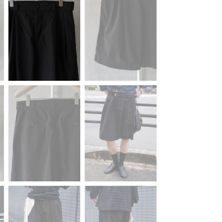
KANEMASA PHIL.
MASTER & Co.
OLD FOLK HOUSE
refomed
UNIVERSAL PRODUCTS
XOLO
SALE ITEMS (A/W)