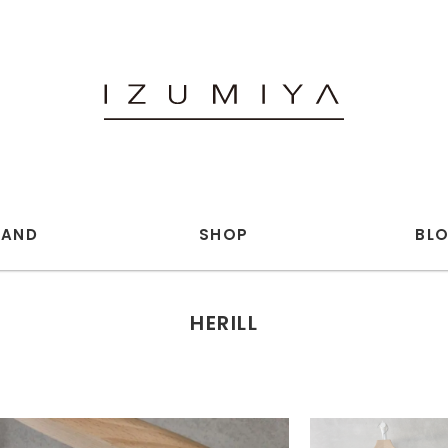
RAND
SHOP
BL
 annex (WOMENS)
openend.
HERILL
iu.c
and wander
ICS
BELPER
UGHTERS JEWELRY
ED ROBERT JUDSON
NK LEDER
Hender Scheme