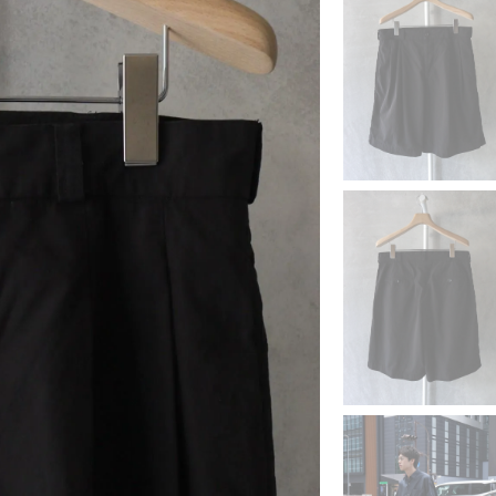
NAT
is-ness
ntas Ezcaray
MARROW
I
Nine Tailor
so
PHEENY
TOL
rus
GUE WATCH CO.
Valentine
UTH OF THE WATER
SALE ITEMS (S/S)
HIVE SALE