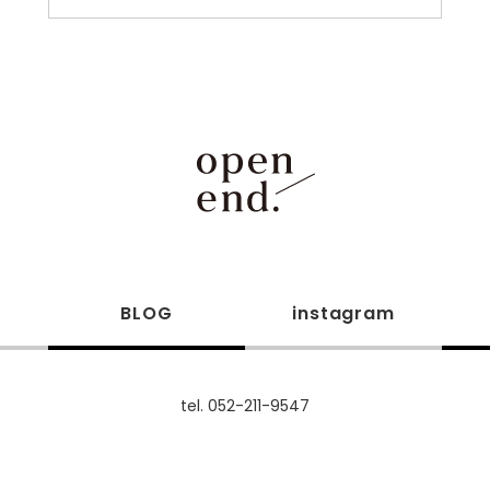
m
BLOG
instagram
tel. 052-211-9547