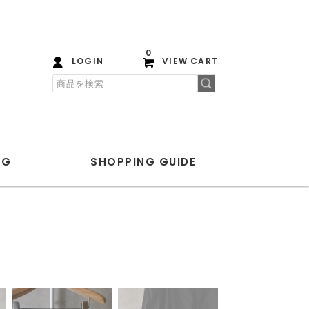
0
LOGIN
VIEW CART
OG
SHOPPING
GUIDE
PLAYGROUND
ANOTHER ASPECT
Blanc YM
ENCOMING
HEREU