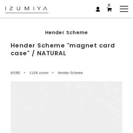
0
Hender Scheme
Hender Scheme "magnet card
case" / NATURAL
HOME
1LDK annex
Hender Scheme