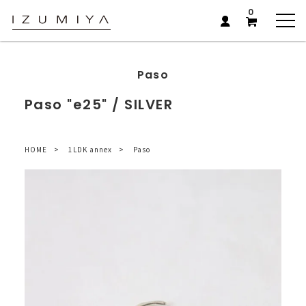
0
Paso
Paso "e25" / SILVER
HOME
1LDK annex
Paso